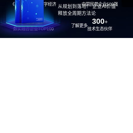
《福布斯》中国数字经济
中国民营企业500强
从规划到落地！ 企业AI价值
100强
释放全周期方法论
26
300
位
+
了解更多
数实融合企业TOP100
技术生态伙伴